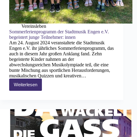
Vereinsleben
Sommerferienprogramm der Stadtmusik Engen e.V.
begeistert junge Teilnehmer: innen
Am 24. August 2024 veranstaltete die Stadtmusik
Engen e.V. ihr jährliches Sommerferienprogramm, das
auch in diesem Jahr großen Anklang fand. Zehn
begeisterte Kinder nahmen an der
abwechslungsreichen Musikolympiade teil, die eine
bunte Mischung aus sportlichen Herausforderungen,
musikalischen Quizzen und kreativen…
Weiterlesen
Sommerferienprogramm
der
Stadtmusik
Engen
e.V.
begeistert
junge
Teilnehmer:
innen