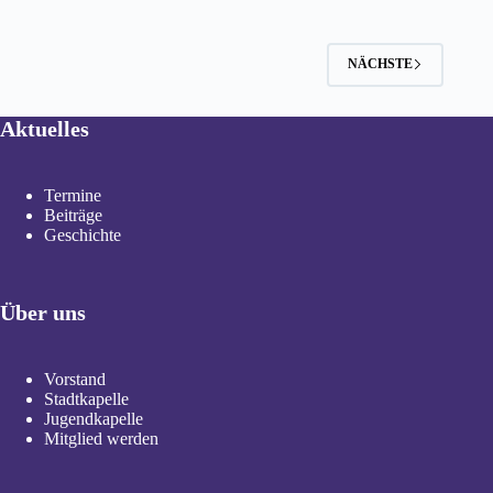
läuft
seit
dem
03.
NÄCHSTE
September
2021
wieder
Aktuelles
Termine
Beiträge
Geschichte
Über uns
Vorstand
Stadtkapelle
Jugendkapelle
Mitglied werden