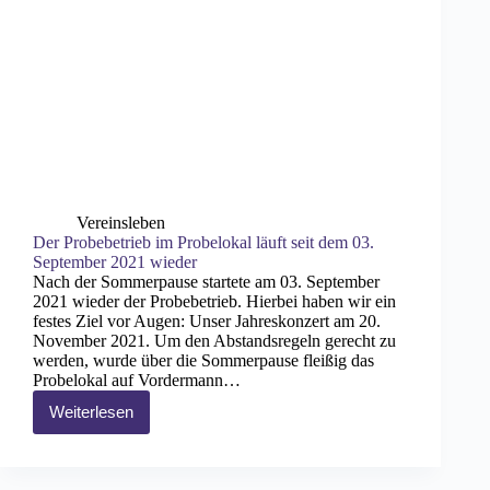
Vereinsleben
Der Probebetrieb im Probelokal läuft seit dem 03.
September 2021 wieder
Nach der Sommerpause startete am 03. September
2021 wieder der Probebetrieb. Hierbei haben wir ein
festes Ziel vor Augen: Unser Jahreskonzert am 20.
November 2021. Um den Abstandsregeln gerecht zu
werden, wurde über die Sommerpause fleißig das
Probelokal auf Vordermann…
Weiterlesen
Der
Probebetrieb
im
Probelokal